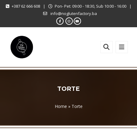
+387 62 666 608
|
Pon- Pet: 09:00 - 18:30, Sub 10:00 - 16:00
|
info@noglutenfactory.ba
TORTE
Home
»
Torte