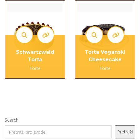
Schwartzwald
Torta Veganski
Torta
Cheesecake
Torte
Torte
Search
Pretraži