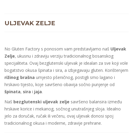
ULJEVAK ZELJE
No Gluten Factory s ponosom vam predstavljamo naš
Uljevak
Zelje
, ukusnu i zdraviju verziju tradicionalnog bosanskog
specijaliteta. Ovaj bezglutenski uljevak je idealan za sve koji vole
bogatstvo okusa špinata i sira, a izbjegavaju gluten. Korištenjem
rižinog brašna
umjesto pšeničnog, postigli smo lagano i
hrskavo tijesto, koje savršeno obavija sočno punjenje od
špinata
,
sira
i
jaja
.
Naš
bezglutenski uljevak zelje
savršeno balansira između
hrskave korice i mekanog, sočnog unutrašnjeg sloja. Idealno
jelo za doručak, ručak ili večeru, ovaj uljevak donosi spoj
tradicionalnog okusa i moderne, zdravije prehrane.