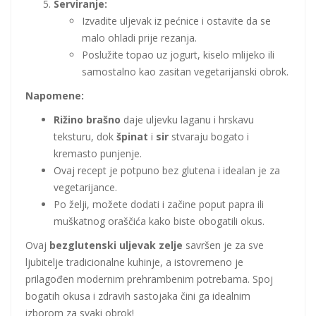
Serviranje:
Izvadite uljevak iz pećnice i ostavite da se
malo ohladi prije rezanja.
Poslužite topao uz jogurt, kiselo mlijeko ili
samostalno kao zasitan vegetarijanski obrok.
Napomene:
Rižino brašno
daje uljevku laganu i hrskavu
teksturu, dok
špinat
i
sir
stvaraju bogato i
kremasto punjenje.
Ovaj recept je potpuno bez glutena i idealan je za
vegetarijance.
Po želji, možete dodati i začine poput papra ili
muškatnog oraščića kako biste obogatili okus.
Ovaj
bezglutenski uljevak zelje
savršen je za sve
ljubitelje tradicionalne kuhinje, a istovremeno je
prilagođen modernim prehrambenim potrebama. Spoj
bogatih okusa i zdravih sastojaka čini ga idealnim
izborom za svaki obrok!