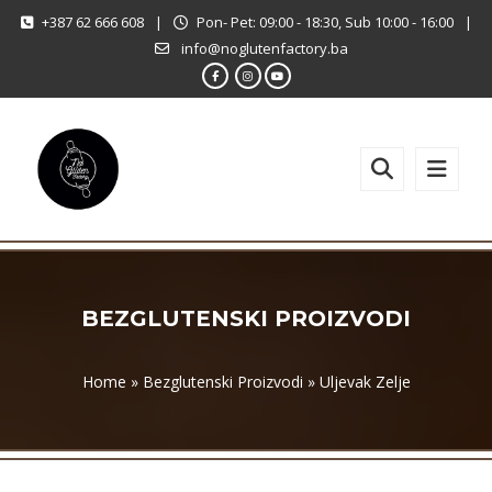
+387 62 666 608
|
Pon- Pet: 09:00 - 18:30, Sub 10:00 - 16:00
|
info@noglutenfactory.ba
BEZGLUTENSKI PROIZVODI
Home
»
Bezglutenski Proizvodi
»
Uljevak Zelje