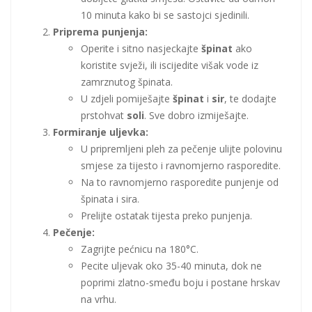
10 minuta kako bi se sastojci sjedinili.
Priprema punjenja:
Operite i sitno nasjeckajte
špinat
ako
koristite svježi, ili iscijedite višak vode iz
zamrznutog špinata.
U zdjeli pomiješajte
špinat
i
sir
, te dodajte
prstohvat
soli
. Sve dobro izmiješajte.
Formiranje uljevka:
U pripremljeni pleh za pečenje ulijte polovinu
smjese za tijesto i ravnomjerno rasporedite.
Na to ravnomjerno rasporedite punjenje od
špinata i sira.
Prelijte ostatak tijesta preko punjenja.
Pečenje:
Zagrijte pećnicu na 180°C.
Pecite uljevak oko 35-40 minuta, dok ne
poprimi zlatno-smeđu boju i postane hrskav
na vrhu.