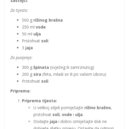
Sastojci:
Za tijesto:
500 g
rižinog brašna
250 ml
vode
50 ml
ulja
Prstohvat
soli
3
jaja
Za punjenje:
300 g
špinata
(svježeg ili zamrznutog)
200 g
sira
(feta, mladi sir ili po vašem izboru)
Prstohvat
soli
Priprema:
Priprema tijesta:
U velikoj zdjeli pomiješajte
rižino brašno
,
prstohvat
soli
,
vode
i
ulja
.
Dodajte
jaja
i dobro izmiješajte dok ne
dobijete glatku smjesu. Ostavite da odmori