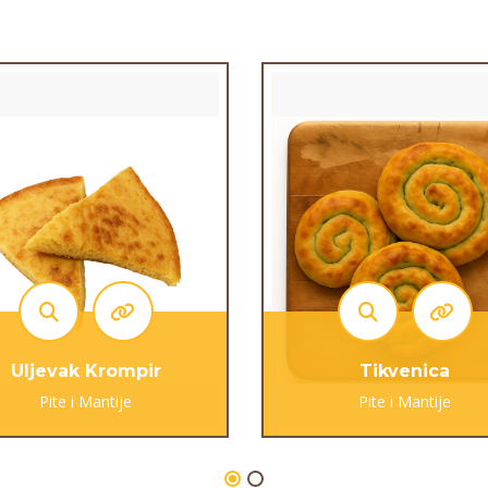
Uljevak Krompir
Tikvenica
Pite i Mantije
Pite i Mantije