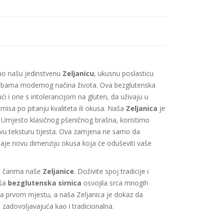
mo našu jedinstvenu
Zeljanicu
, ukusnu poslasticu
otrebama modernog načina života. Ova bezglutenska
i i one s intolerancijom na gluten, da uživaju u
sa po pitanju kvaliteta ili okusa. Naša
Zeljanica
je
a. Umjesto klasičnog pšeničnog brašna, koristimo
avu teksturu tijesta. Ova zamjena ne samo da
daje novu dimenziju okusa koja će oduševiti vaše
se čarima naše
Zeljanice
. Doživite spoj tradicije i
aša
bezglutenska sirnica
osvojila srca mnogih
na prvom mjestu, a naša Zeljanica je dokaz da
zadovoljavajuća kao i tradicionalna.