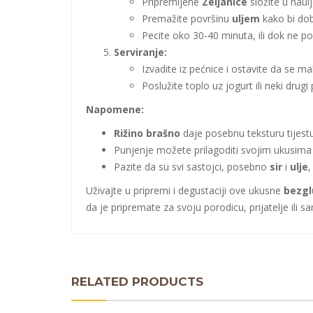
Pripremljene
Zeljanice
složite u naul
Premažite površinu
uljem
kako bi dobi
Pecite oko 30-40 minuta, ili dok ne 
Serviranje:
Izvadite iz pećnice i ostavite da se ma
Poslužite toplo uz jogurt ili neki drugi p
Napomene:
Rižino brašno
daje posebnu teksturu tijestu
Punjenje možete prilagoditi svojim ukusima 
Pazite da su svi sastojci, posebno
sir
i
ulje
,
Uživajte u pripremi i degustaciji ove ukusne
bezgl
da je pripremate za svoju porodicu, prijatelje ili
RELATED PRODUCTS