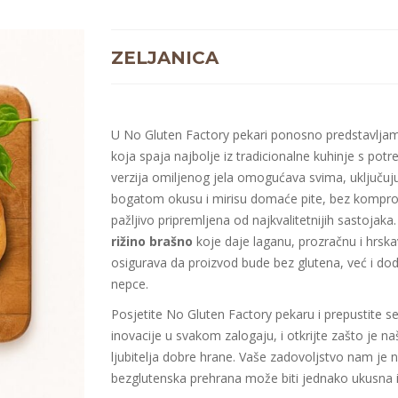
ZELJANICA
U No Gluten Factory pekari ponosno predstavlja
koja spaja najbolje iz tradicionalne kuhinje s p
verzija omiljenog jela omogućava svima, uključujuć
bogatom okusu i mirisu domaće pite, bez kompromi
pažljivo pripremljena od najkvalitetnijih sastojak
rižino brašno
koje daje laganu, prozračnu i hrsk
osigurava da proizvod bude bez glutena, već i do
nepce.
Posjetite No Gluten Factory pekaru i prepustite 
inovacije u svakom zalogaju, i otkrijte zašto je n
ljubitelja dobre hrane. Vaše zadovoljstvo nam je 
bezglutenska prehrana može biti jednako ukusna i 