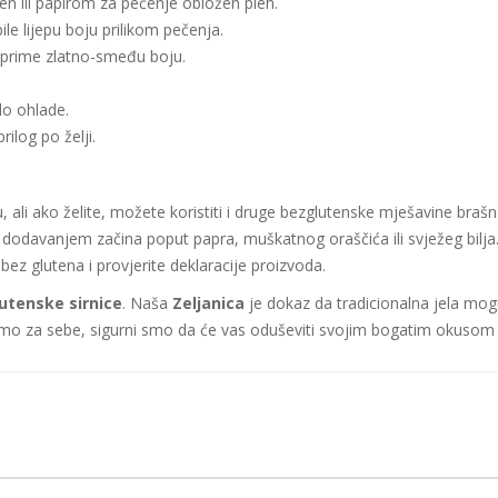
jen ili papirom za pečenje obložen pleh.
le lijepu boju prilikom pečenja.
poprime zlatno-smeđu boju.
lo ohlade.
rilog po želji.
, ali ako želite, možete koristiti i druge bezglutenske mješavine brašn
dodavanjem začina poput papra, muškatnog oraščića ili svježeg bilja
 bez glutena i provjerite deklaracije proizvoda.
utenske sirnice
. Naša
Zeljanica
je dokaz da tradicionalna jela mogu 
 samo za sebe, sigurni smo da će vas oduševiti svojim bogatim okusom 