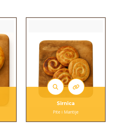
Sirnica
Pite i Mantije