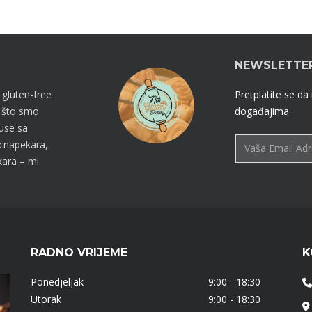
NEWSLETTE
 gluten-free
Pretplatite se da
o što smo
događajima.
kuse sa
cnapekara,
kara – mi
RADNO VRIJEME
K
Ponedjeljak
9:00 - 18:30
Utorak
9:00 - 18:30