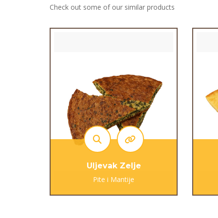
Check out some of our similar products
Uljevak Zelje
Pite i Mantije