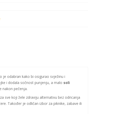
e
jivo je odabran kako bi osigurao svježinu i
ojke i dodala sočnost punjenju, a malo
soli
ce nakon pečenja.
sve koji žele zdraviju alternativu bez odricanja
e. Također je odličan izbor za piknike, zabave ili