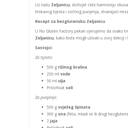
Uz našu
Zeljanicu
, doživjet ćete harmoniju okusa 
hrskavog tijesta i sočnog punjenja, stvarajući n
Recept za bezglutensku Zeljanicu
U No Gluten Factory pekari vjerujemo da svako tre
Zeljanicu
, kako biste mogli uživati u ovoj deliciji i
Sastojci:
Za tijesto:
500 g
rižinog brašna
250 ml
vode
50 ml
ulja
Prstohvat
soli
Za punjenje:
500 g
svježeg špinata
300 g
sira
(feta, mladi sir ili drugi bezglutens
2
jaja
Prstohvat
soli