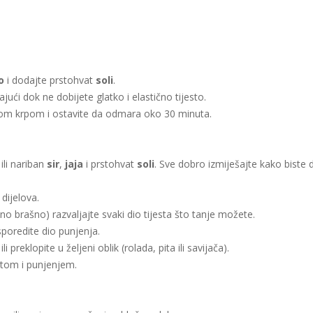
o
i dodajte prstohvat
soli
.
ajući dok ne dobijete glatko i elastično tijesto.
istom krpom i ostavite da odmara oko 30 minuta.
 ili nariban
sir
,
jaja
i prstohvat
soli
. Sve dobro izmiješajte kako biste
 dijelova.
ino brašno) razvaljajte svaki dio tijesta što tanje možete.
poredite dio punjenja.
i preklopite u željeni oblik (rolada, pita ili savijača).
stom i punjenjem.