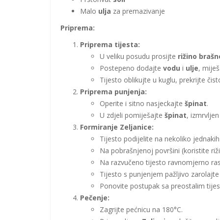
Malo
ulja
za premazivanje
Priprema:
Priprema tijesta:
U veliku posudu prosijte
rižino brašn
Postepeno dodajte
vodu
i
ulje
, miješ
Tijesto oblikujte u kuglu, prekrijte č
Priprema punjenja:
Operite i sitno nasjeckajte
špinat
.
U zdjeli pomiješajte
špinat
, izmrvljen
Formiranje Zeljanice:
Tijesto podijelite na nekoliko jednakih
Na pobrašnjenoj površini (koristite riž
Na razvučeno tijesto ravnomjerno ras
Tijesto s punjenjem pažljivo zarolajte il
Ponovite postupak sa preostalim tije
Pečenje:
Zagrijte pećnicu na 180°C.