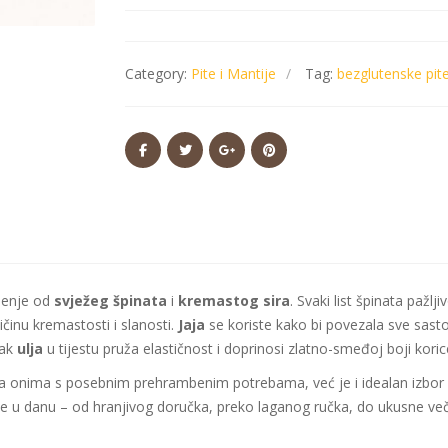
Category:
Pite i Mantije
Tag:
bezglutenske pit
jenje od
svježeg špinata
i
kremastog sira
. Svaki list špinata pažl
činu kremastosti i slanosti.
Jaja
se koriste kako bi povezala sve sast
tak
ulja
u tijestu pruža elastičnost i doprinosi zlatno-smeđoj boji kori
 onima s posebnim prehrambenim potrebama, već je i idealan izbor za 
e u danu – od hranjivog doručka, preko laganog ručka, do ukusne večer