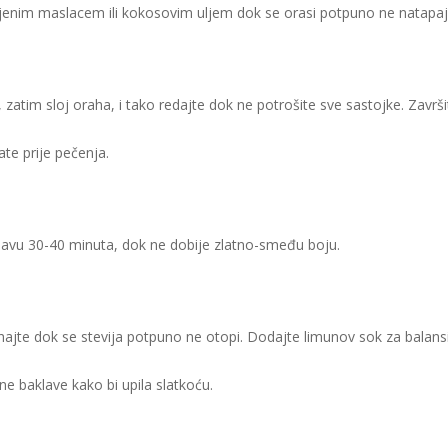
ljenim maslacem ili kokosovim uljem dok se orasi potpuno ne natap
i, zatim sloj oraha, i tako redajte dok ne potrošite sve sastojke. Završi
ate prije pečenja.
klavu 30-40 minuta, dok ne dobije zlatno-smeđu boju.
uhajte dok se stevija potpuno ne otopi. Dodajte limunov sok za balansi
ne baklave kako bi upila slatkoću.