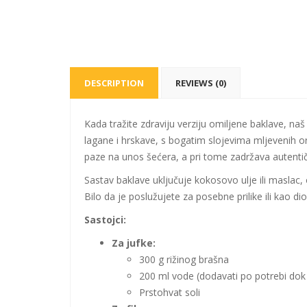
DESCRIPTION
REVIEWS (0)
Kada tražite zdraviju verziju omiljene baklave, naš
lagane i hrskave, s bogatim slojevima mljevenih o
paze na unos šećera, a pri tome zadržava autenti
Sastav baklave uključuje kokosovo ulje ili maslac
Bilo da je poslužujete za posebne prilike ili kao d
Sastojci:
Za jufke:
300 g rižinog brašna
200 ml vode (dodavati po potrebi dok 
Prstohvat soli