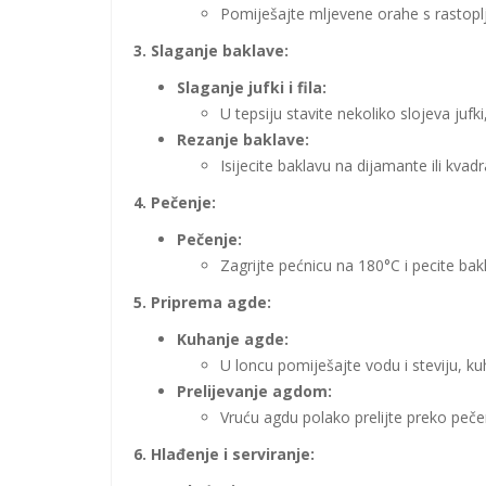
Pomiješajte mljevene orahe s rastop
3. Slaganje baklave:
Slaganje jufki i fila:
U tepsiju stavite nekoliko slojeva jufk
Rezanje baklave:
Isijecite baklavu na dijamante ili kvadr
4. Pečenje:
Pečenje:
Zagrijte pećnicu na 180°C i pecite ba
5. Priprema agde:
Kuhanje agde:
U loncu pomiješajte vodu i steviju, k
Prelijevanje agdom:
Vruću agdu polako prelijte preko peče
6. Hlađenje i serviranje: