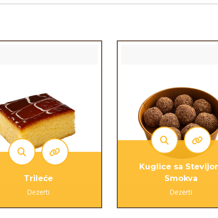
Kuglice sa Stevij
Trileće
Smokva
Dezerti
Dezerti