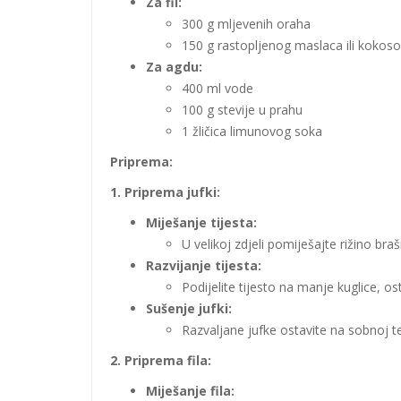
Za fil:
300 g mljevenih oraha
150 g rastopljenog maslaca ili kokosov
Za agdu:
400 ml vode
100 g stevije u prahu
1 žličica limunovog soka
Priprema:
1. Priprema jufki:
Miješanje tijesta:
U velikoj zdjeli pomiješajte rižino br
Razvijanje tijesta:
Podijelite tijesto na manje kuglice, o
Sušenje jufki:
Razvaljane jufke ostavite na sobnoj t
2. Priprema fila:
Miješanje fila: