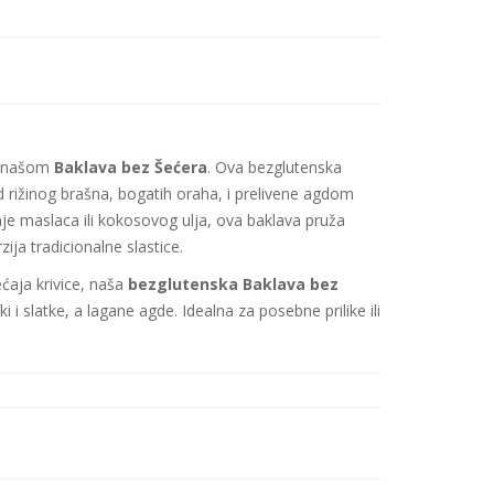
 s našom
Baklava bez Šećera
. Ova bezglutenska
d rižinog brašna, bogatih oraha, i prelivene agdom
e maslaca ili kokosovog ulja, ova baklava pruža
zija tradicionalne slastice.
ećaja krivice, naša
bezglutenska Baklava bez
i slatke, a lagane agde. Idealna za posebne prilike ili