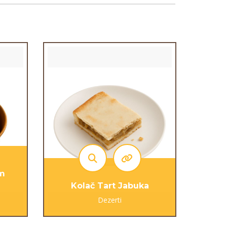
om
Kolač Tart Jabuka
Dezerti