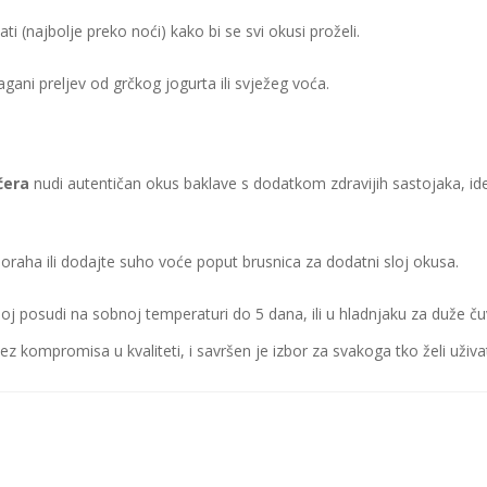
ti (najbolje preko noći) kako bi se svi okusi proželi.
agani preljev od grčkog jogurta ili svježeg voća.
ćera
nudi autentičan okus baklave s dodatkom zdravijih sastojaka, ide
 oraha ili dodajte suho voće poput brusnica za dodatni sloj okusa.
oj posudi na sobnoj temperaturi do 5 dana, ili u hladnjaku za duže ču
 kompromisa u kvaliteti, i savršen je izbor za svakoga tko želi uživa