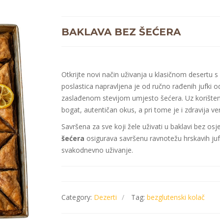
BAKLAVA BEZ ŠEĆERA
Otkrijte novi način uživanja u klasičnom desertu
poslastica napravljena je od ručno rađenih jufki o
zaslađenom stevijom umjesto šećera. Uz korištenj
bogat, autentičan okus, a pri tome je i zdravija ver
Savršena za sve koji žele uživati u baklavi bez osj
šećera
osigurava savršenu ravnotežu hrskavih jufki 
svakodnevno uživanje.
Category:
Dezerti
Tag:
bezglutenski kolač