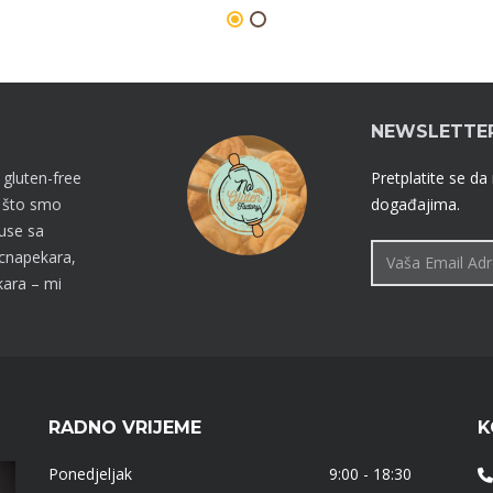
NEWSLETTE
 gluten-free
Pretplatite se da
o što smo
događajima.
kuse sa
cnapekara,
kara – mi
RADNO VRIJEME
K
Ponedjeljak
9:00 - 18:30