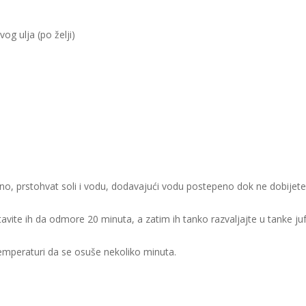
og ulja (po želji)
ašno, prstohvat soli i vodu, dodavajući vodu postepeno dok ne dobijete 
stavite ih da odmore 20 minuta, a zatim ih tanko razvaljajte u tanke ju
emperaturi da se osuše nekoliko minuta.