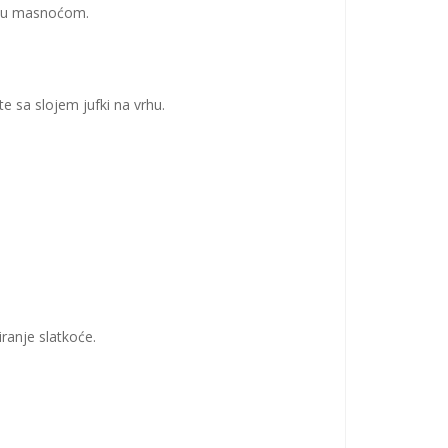
aju masnoćom.
te sa slojem jufki na vrhu.
ranje slatkoće.