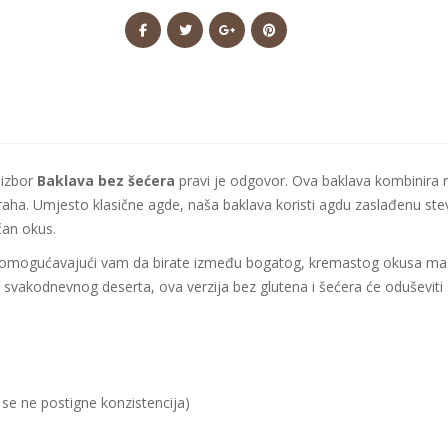
 izbor
Baklava bez šećera
pravi je odgovor. Ova baklava kombinira r
raha. Umjesto klasične agde, naša baklava koristi agdu zaslađenu stev
čan okus.
, omogućavajući vam da birate između bogatog, kremastog okusa maslac
io svakodnevnog deserta, ova verzija bez glutena i šećera će oduševiti s
se ne postigne konzistencija)