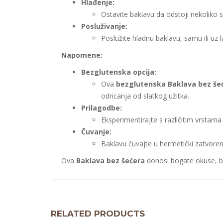
Hlađenje:
Ostavite baklavu da odstoji nekoliko sa
Posluživanje:
Poslužite hladnu baklavu, samu ili uz l
Napomene:
Bezglutenska opcija:
Ova
bezglutenska Baklava bez še
odricanja od slatkog užitka.
Prilagodbe:
Eksperimentirajte s različitim vrstama
Čuvanje:
Baklavu čuvajte u hermetički zatvoren
Ova
Baklava bez šećera
donosi bogate okuse, bez
RELATED PRODUCTS