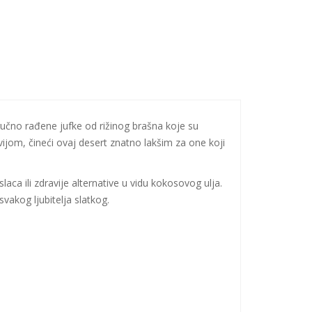
učno rađene jufke od rižinog brašna koje su
ijom, čineći ovaj desert znatno lakšim za one koji
a ili zdravije alternative u vidu kokosovog ulja.
vakog ljubitelja slatkog.