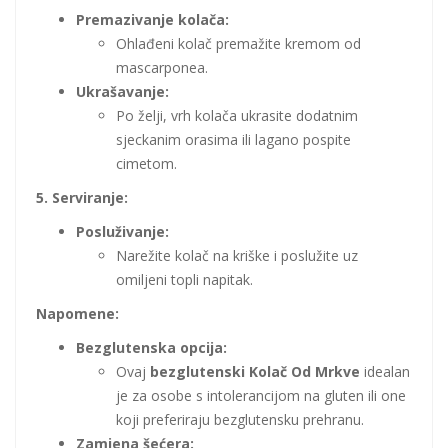
Premazivanje kolača:
Ohlađeni kolač premažite kremom od
mascarponea.
Ukrašavanje:
Po želji, vrh kolača ukrasite dodatnim
sjeckanim orasima ili lagano pospite
cimetom.
5. Serviranje:
Posluživanje:
Narežite kolač na kriške i poslužite uz
omiljeni topli napitak.
Napomene:
Bezglutenska opcija:
Ovaj
bezglutenski Kolač Od Mrkve
idealan
je za osobe s intolerancijom na gluten ili one
koji preferiraju bezglutensku prehranu.
Zamjena šećera: