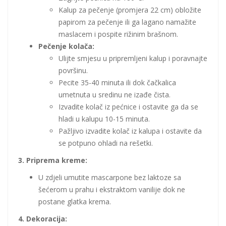
Kalup za pečenje (promjera 22 cm) obložite
papirom za pečenje ili ga lagano namažite
maslacem i pospite rižinim brašnom.
Pečenje kolača:
Ulijte smjesu u pripremljeni kalup i poravnajte
površinu.
Pecite 35-40 minuta ili dok čačkalica
umetnuta u sredinu ne izađe čista.
Izvadite kolač iz pećnice i ostavite ga da se
hladi u kalupu 10-15 minuta.
Pažljivo izvadite kolač iz kalupa i ostavite da
se potpuno ohladi na rešetki.
3. Priprema kreme:
U zdjeli umutite mascarpone bez laktoze sa
šećerom u prahu i ekstraktom vanilije dok ne
postane glatka krema.
4. Dekoracija: