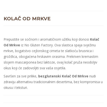
KOLAČ OD MRKVE
Prepustite se sočnom i aromatičnom užitku koji donosi
Kolač
Od Mrkve
iz No Gluten Factory. Ova slastica spaja svježinu
mrkve, bogatstvo cejlonskog cimeta te slatkoću brusnica i
grožđica, obogaćena hrskavim orasima. Prekriven kremastim
slojem mascarponea bez laktoze, ovaj kolač pruža neodoljiv
okus koji će zadovoljiti sva vaša osjetila.
Savršen za sve prilike,
bezglutenski Kolač Od Mrkve
nudi
zdraviju alternativu tradicionalnim desertima, bez kompromisa u
okusu i teksturi.