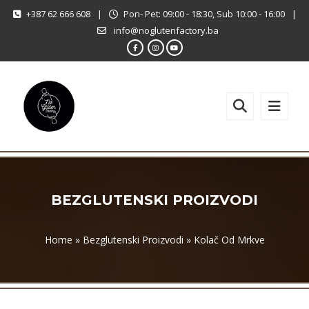
+387 62 666 608
|
Pon- Pet: 09:00 - 18:30, Sub 10:00 - 16:00
|
info@noglutenfactory.ba
BEZGLUTENSKI PROIZVODI
Home
»
Bezglutenski Proizvodi
»
Kolač Od Mrkve