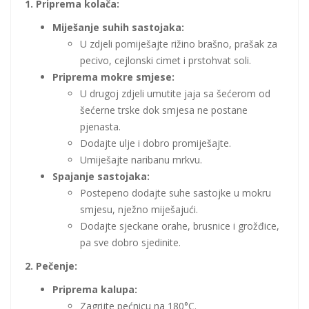
1. Priprema kolača:
Miješanje suhih sastojaka:
U zdjeli pomiješajte rižino brašno, prašak za
pecivo, cejlonski cimet i prstohvat soli.
Priprema mokre smjese:
U drugoj zdjeli umutite jaja sa šećerom od
šećerne trske dok smjesa ne postane
pjenasta.
Dodajte ulje i dobro promiješajte.
Umiješajte naribanu mrkvu.
Spajanje sastojaka:
Postepeno dodajte suhe sastojke u mokru
smjesu, nježno miješajući.
Dodajte sjeckane orahe, brusnice i grožđice,
pa sve dobro sjedinite.
2. Pečenje:
Priprema kalupa:
Zagrijte pećnicu na 180°C.