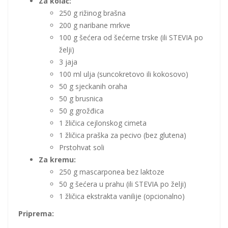
Za kolač:
250 g rižinog brašna
200 g naribane mrkve
100 g šećera od šećerne trske (ili STEVIA po
želji)
3 jaja
100 ml ulja (suncokretovo ili kokosovo)
50 g sjeckanih oraha
50 g brusnica
50 g grožđica
1 žličica cejlonskog cimeta
1 žličica praška za pecivo (bez glutena)
Prstohvat soli
Za kremu:
250 g mascarponea bez laktoze
50 g šećera u prahu (ili STEVIA po želji)
1 žličica ekstrakta vanilije (opcionalno)
Priprema: